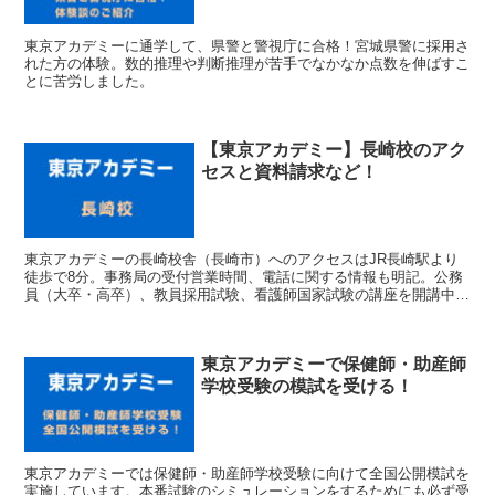
東京アカデミーに通学して、県警と警視庁に合格！宮城県警に採用さ
れた方の体験。数的推理や判断推理が苦手でなかなか点数を伸ばすこ
とに苦労しました。
【東京アカデミー】長崎校のアク
セスと資料請求など！
東京アカデミーの長崎校舎（長崎市）へのアクセスはJR長崎駅より
徒歩で8分。事務局の受付営業時間、電話に関する情報も明記。公務
員（大卒・高卒）、教員採用試験、看護師国家試験の講座を開講中。
資料請求やパンフレット、チラシ、ブログ情報も掲載。
東京アカデミーで保健師・助産師
学校受験の模試を受ける！
東京アカデミーでは保健師・助産師学校受験に向けて全国公開模試を
実施しています。本番試験のシミュレーションをするためにも必ず受