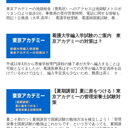
東京アカデミーの池袋校舎（豊島区）へのアクセスは池袋駅メトロポ
リタン口より徒歩1分。事務局の受付営業時間、電話に関する情報も
明記！公務員（大卒,高卒）、看護学校受験、看護師国家試験、教員
採用試験、管理栄養士、社会福祉士の講座を開講中。資料請求やパン
フレット、チラシの情報も掲載。
看護大学編入学試験のご案内 東
京アカデミーの対策は？
平成11年4月から専修学校専門課程の修了者が大学へ編入することは
可能となりましたが、看護医療系はすべての大学が編入学定員枠を設
けているわけではなく、編入学定員も少ないため、難度は高く、その
ため受験には相当の準備と対策が必要となります。
【夏期講習】夏に差をつける！東
京アカデミーの管理栄養士試験対
策
夏こそ差のつく夏期講習で国家試験の勉強方法を確立しよう！「管理
栄養士国家試験の勉強はこれからです」という方であっても、夏期講