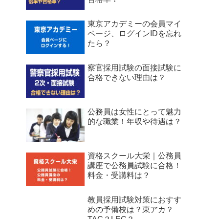
東京アカデミーの会員マイ
ページ、ログインIDを忘れ
たら？
察官採用試験の面接試験に
合格できない理由は？
公務員は女性にとって魅力
的な職業！年収や待遇は？
資格スクール大栄｜公務員
講座で公務員試験に合格！
料金・受講料は？
教員採用試験対策におすす
めの予備校は？東アカ？