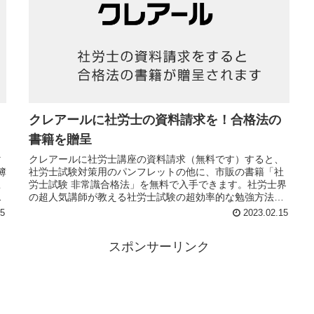
クレアールに社労士の資料請求を！合格法の
書籍を贈呈
マ
クレアールに社労士講座の資料請求（無料です）すると、
簿
社労士試験対策用のパンフレットの他に、市販の書籍「社
こ
労士試験 非常識合格法」を無料で入手できます。社労士界
に
の超人気講師が教える社労士試験の超効率的な勉強方法が
ま
書かれています。
15
2023.02.15
スポンサーリンク