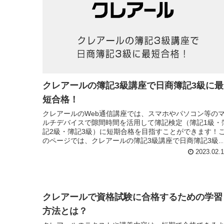
クレアールの簿記3級講座で日商簿記3級に最
短合格！
クレアールのWeb通信講座では、スマホやパソコン等の
ルチデバイスで隙間時間を活用して簿記検定（簿記1級・
記2級・簿記3級）に短期合格を目指すことができます！
のページでは、クレアールの簿記3級講座で日商簿記3級
最短30時間の受講で合格する方法について説明してあり
2023.02.
す。
クレアールで資格試験に合格するための学習
方法とは？