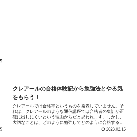
よ
格
ペ
法
15
クレアールの合格体験記から勉強法とやる気
をもらう！
い
クレアールでは合格率というものを発表していません。そ
資
れは、クレアールのような通信講座では合格者の集計が正
竹
確に出しにくいという理由からだと思われます。しかし、
識
大切なことは、どのように勉強してどのように合格する
か、その方法やモチベーションを合格者の体験記から読取
15
2023.02.15
ることだと思います。