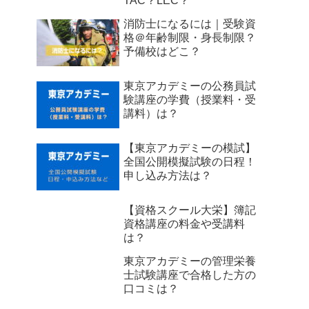
TAC？LEC？
消防士になるには｜受験資
格＠年齢制限・身長制限？
予備校はどこ？
東京アカデミーの公務員試
験講座の学費（授業料・受
講料）は？
【東京アカデミーの模試】
全国公開模擬試験の日程！
申し込み方法は？
【資格スクール大栄】簿記
資格講座の料金や受講料
は？
東京アカデミーの管理栄養
士試験講座で合格した方の
口コミは？