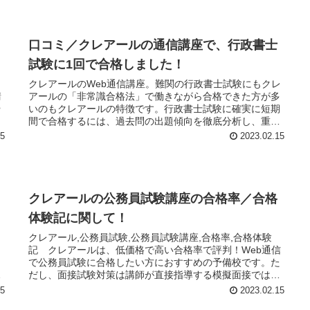
口コミ／クレアールの通信講座で、行政書士
試験に1回で合格しました！
レ
クレアールのWeb通信講座。難関の行政書士試験にもクレ
請
アールの「非常識合格法」で働きながら合格できた方が多
や
いのもクレアールの特徴です。行政書士試験に確実に短期
間で合格するには、過去問の出題傾向を徹底分析し、重点
的に学習する箇所を絞り込む必要があります。
15
2023.02.15
クレアールの公務員試験講座の合格率／合格
体験記に関して！
ア
クレアール,公務員試験,公務員試験講座,合格率,合格体験
知
記 クレアールは、低価格で高い合格率で評判！Web通信
で公務員試験に合格したい方におすすめの予備校です。た
て
だし、面接試験対策は講師が直接指導する模擬面接ではな
く、映像での面接対策講座とエントリーシート添削などを
15
2023.02.15
重視した指導法となっています。