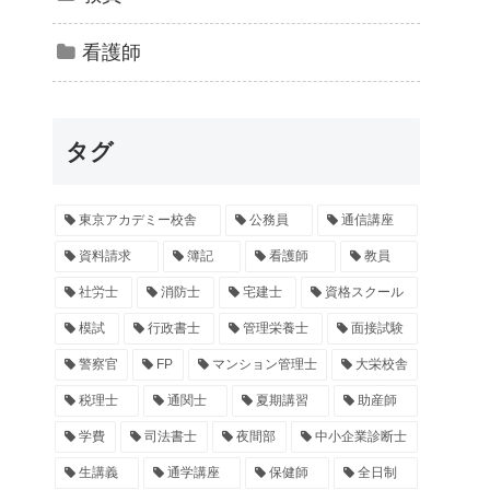
看護師
タグ
東京アカデミー校舎
公務員
通信講座
資料請求
簿記
看護師
教員
社労士
消防士
宅建士
資格スクール
模試
行政書士
管理栄養士
面接試験
警察官
FP
マンション管理士
大栄校舎
税理士
通関士
夏期講習
助産師
学費
司法書士
夜間部
中小企業診断士
生講義
通学講座
保健師
全日制