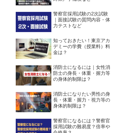
警察官採用試験の2次試験
｜面接試験の質問内容・体
力テストなど
知っておきたい！東京アカ
デミーの学費（授業料）料
金は？
消防士になるには｜女性消
防士の身長・体重・握力等
の身体的制限は？
消防士になりたい男性の身
長・体重・握力・視力等の
身体的制限は？
警察官になるには？警察官
採用試験の難易度？倍率や
合格率？