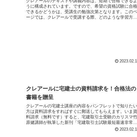
クレアールのテキストや講義内容は、短期で合格できる
うに構成されています。ですので、希望の資格試験に合
できるかどうかは、受講生の勉強次第となります。この
ージでは、クレアールで受講する際、どのような学習方
を行うべきかについてご説明しています。
2023.02.
クレアールに宅建士の資料請求を！合格法の
書籍を贈呈
クレアールの宅建士講座の内容をパンフレットで知りた
方は資料請求をすればすぐに郵送してもらえます。いま
料請求（無料です）すると、宅建取引士受験のカリスマ
原健講師が執筆した新刊「宅建取引士試験最短最速非常
合格法」が先着100名でプレゼントされます。
2023.02.