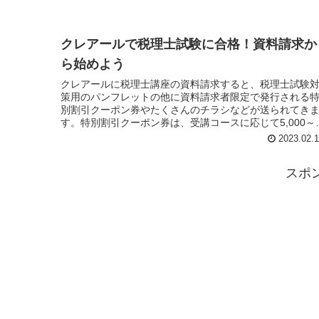
クレアールで税理士試験に合格！資料請求か
ら始めよう
クレアールに税理士講座の資料請求すると、税理士試験
策用のパンフレットの他に資料請求者限定で発行される
別割引クーポン券やたくさんのチラシなどが送られてき
す。特別割引クーポン券は、受講コースに応じて5,000～
30,000円程度の割引きがなされるうえ、期間限定割引と
2023.02.
併用ができるため、さらにお得です。
スポ