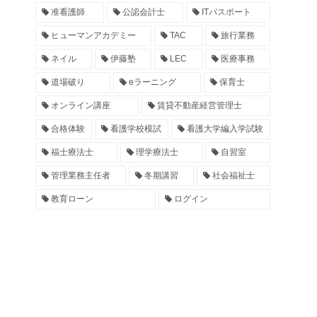
准看護師
公認会計士
ITパスポート
ヒューマンアカデミー
TAC
旅行業務
ネイル
伊藤塾
LEC
医療事務
道場破り
eラーニング
保育士
オンライン講座
賃貸不動産経営管理士
合格体験
看護学校模試
看護大学編入学試験
福士療法士
理学療法士
自習室
管理業務主任者
冬期講習
社会福祉士
教育ローン
ログイン