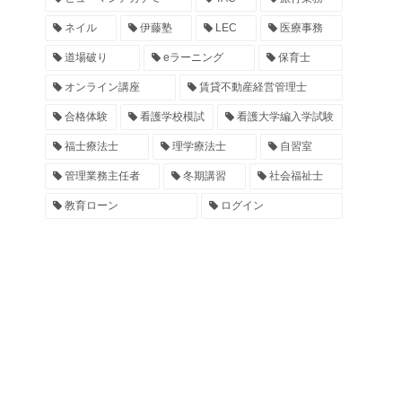
ネイル
伊藤塾
LEC
医療事務
道場破り
eラーニング
保育士
オンライン講座
賃貸不動産経営管理士
合格体験
看護学校模試
看護大学編入学試験
福士療法士
理学療法士
自習室
管理業務主任者
冬期講習
社会福祉士
教育ローン
ログイン