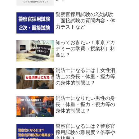
警察官採用試験の2次試験
｜面接試験の質問内容・体
力テストなど
知っておきたい！東京アカ
デミーの学費（授業料）料
金は？
消防士になるには｜女性消
防士の身長・体重・握力等
の身体的制限は？
消防士になりたい男性の身
長・体重・握力・視力等の
身体的制限は？
警察官になるには？警察官
採用試験の難易度？倍率や
合格率？