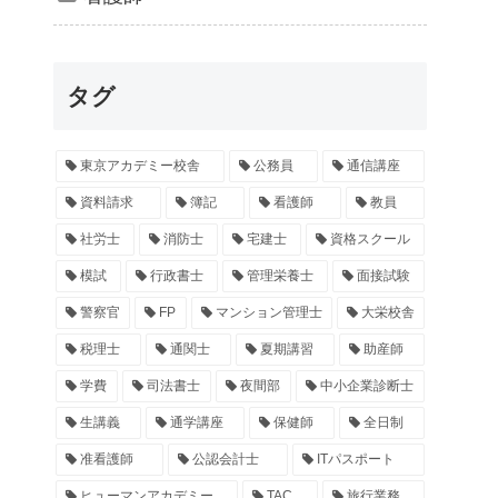
タグ
東京アカデミー校舎
公務員
通信講座
資料請求
簿記
看護師
教員
社労士
消防士
宅建士
資格スクール
模試
行政書士
管理栄養士
面接試験
警察官
FP
マンション管理士
大栄校舎
税理士
通関士
夏期講習
助産師
学費
司法書士
夜間部
中小企業診断士
生講義
通学講座
保健師
全日制
准看護師
公認会計士
ITパスポート
ヒューマンアカデミー
TAC
旅行業務