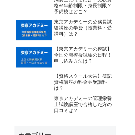
格＠年齢制限・身長制限？
予備校はどこ？
東京アカデミーの公務員試
験講座の学費（授業料・受
講料）は？
【東京アカデミーの模試】
全国公開模擬試験の日程！
申し込み方法は？
【資格スクール大栄】簿記
資格講座の料金や受講料
は？
東京アカデミーの管理栄養
士試験講座で合格した方の
口コミは？