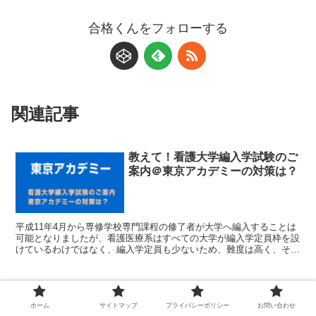
合格くんをフォローする
関連記事
教えて！看護大学編入学試験のご
案内＠東京アカデミーの対策は？
平成11年4月から専修学校専門課程の修了者が大学へ編入することは
可能となりましたが、看護医療系はすべての大学が編入学定員枠を設
けているわけではなく、編入学定員も少ないため、難度は高く、その
ため受験には相当の準備と対策が必要となります。
東京アカデミーに資料請求すると
ガイドブックが付いてくる！
ホーム
サイトマップ
プライバシーポリシー
お問い合わせ