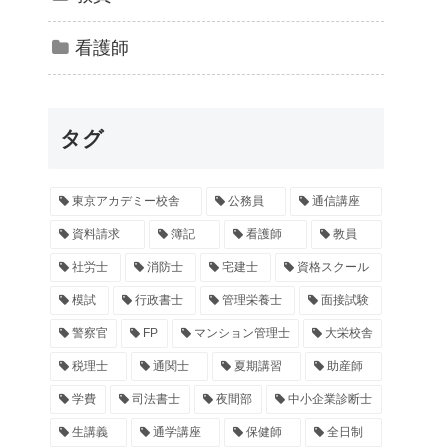
看護師
タグ
東京アカデミー校舎
公務員
通信講座
資料請求
簿記
看護師
教員
社労士
消防士
宅建士
資格スクール
模試
行政書士
管理栄養士
面接試験
警察官
FP
マンション管理士
大栄校舎
税理士
通関士
夏期講習
助産師
学費
司法書士
夜間部
中小企業診断士
生講義
通学講座
保健師
全日制