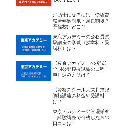
TAC？LEC？
消防士になるには｜受験資
格＠年齢制限・身長制限？
予備校はどこ？
東京アカデミーの公務員試
験講座の学費（授業料・受
講料）は？
【東京アカデミーの模試】
全国公開模擬試験の日程！
申し込み方法は？
【資格スクール大栄】簿記
資格講座の料金や受講料
は？
東京アカデミーの管理栄養
士試験講座で合格した方の
口コミは？