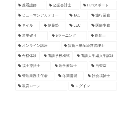
准看護師
公認会計士
ITパスポート
ヒューマンアカデミー
TAC
旅行業務
ネイル
伊藤塾
LEC
医療事務
道場破り
eラーニング
保育士
オンライン講座
賃貸不動産経営管理士
合格体験
看護学校模試
看護大学編入学試験
福士療法士
理学療法士
自習室
管理業務主任者
冬期講習
社会福祉士
教育ローン
ログイン